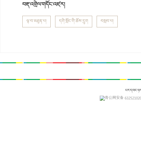
བརྡ་འགྲེལ་གདོང་འཛར།
ལྟ་བ་མཐུན་པ།
དགེ་སློང་གི་ཆོས་དྲུག
བསླབ་པ།
པར་དབང་ཉ
青公网安备 632521020