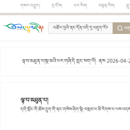
གསར་འགྱུར།
དྲ་ངོས།
པར་རིས།
བརྙན་རིས།
གླ
བརྡ
ལྟ་བ་མཐུན་པ།སྔ་མའི་པར་གཞི་དེ གླང་ཕག་ལོ། ནས 2026-04-
ལྟ་བ་མཐུན་པ།
དགེ་སློང་གི་ཆོས་དྲུག་གི་ནང་གསེས་ཤིག་སྟེ། བསླབ་པ་ཅི་རིགས་པ་ལས་འདས་ཚེ