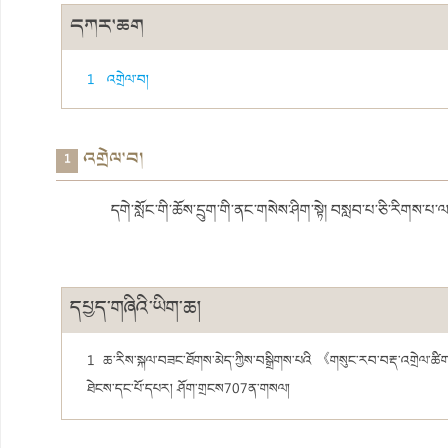
དཀར་ཆག
1 ​འགྲེལ་བ།
​འགྲེལ་བ།
1
དགེ་སློང་གི་ཆོས་དྲུག་གི་ནང་གསེས་ཤིག་སྟེ། བསླབ་པ་ཅི་རིགས་པ་ལས
དཔྱད་གཞིའི་ཡིག་ཆ།
1
ཆ་རིས་སྐལ་བཟང་ཐོགས་མེད་ཀྱིས་བསྒྲིགས་པའི 《གསུང་རབ་བརྡ་འགྲེལ་ཚིག་
ཐེངས་དང་པོ་དཔར། ཤོག་གྲངས707ན་གསལ།