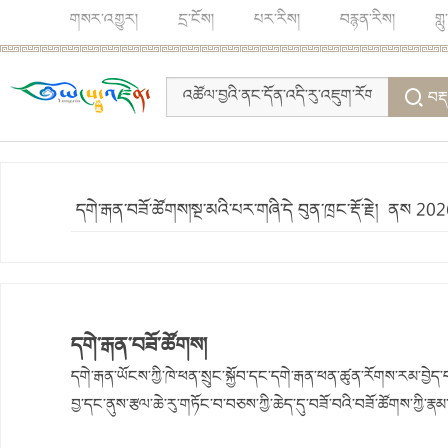
གསར་འགྱུར།
དྲ་ངོས།
པར་རིས།
བརྙན་རིས།
གླ
བརྡ
དགེ་རྒན་བཟོ་ཚོགས།སྔ་མའི་པར་གཞི་དེ བུན་ཁྲང་རྡོ་རྗེ། ནས 
དགེ་རྒན་བཟོ་ཚོགས།
དགེ་རྒན་ཡོངས་ཀྱི་ཁེ་ཕན་སྲུང་སྐྱོབ་དང་དགེ་རྒན་ཕན་ཚུན་རོགས་རམ་བྱེད་
བྱ་དང་ནུས་རྩལ་ཆེ་རུ་གཏོང་བ་བཅས་ཀྱི་ཆེད་དུ་བཟོ་བའི་བཟོ་ཚོགས་ཀྱི་རྣམ