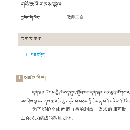
གཞི་རྩའི་གནས་ཚུལ།
རྒྱ་ཡིག་གི་མིང་།
教师工会
དཀར་ཆག
1 ​མཚན་ཉིད།
​མཚན་ཉིད།
1
དགེ་རྒན་ཡོངས་ཀྱི་ཁེ་ཕན་སྲུང་སྐྱོབ་དང་དགེ་རྒན་ཕན་ཚུན་རོགས་ར
ལས་ཤེས་བྱ་དང་ནུས་རྩལ་ཆེ་རུ་གཏོང་བ་བཅས་ཀྱི་ཆེད་དུ་བཟོ་བའི་བཟོ་ཚོགས་
为了维护全体教师自身的利益，谋求教师互助
工会形式结成的教师团体。