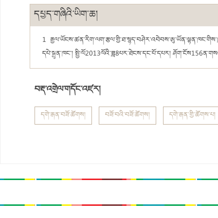
དཔྱད་གཞིའི་ཡིག་ཆ།
1
རྒྱལ་ཡོངས་ཚན་རིག་ལག་རྩལ་གྱི་ཐ་སྙད་བཤེར་འབེབས་ཨུ་ཡོན་ལྷན་ཁང་གིས་
དཔེ་སྐྲུན་ཁང་། སྤྱི་ལོ2013ལོའི་ཟླ8པར་ཐེངས་དང་པོ་དཔར། ཤོག་ངོས156ན་ག
བརྡ་འགྲེལ་གདོང་འཛར།
དགེ་རྒན་བཟོ་ཚོགས།
བཟོ་བའི་བཟོ་ཚོགས།
དགེ་རྒན་གྱི་ཚོགས་པ།