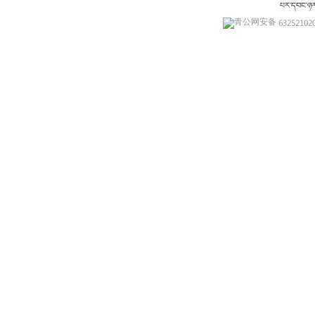
པར་དབང་ཉ
青公网安备 632521020