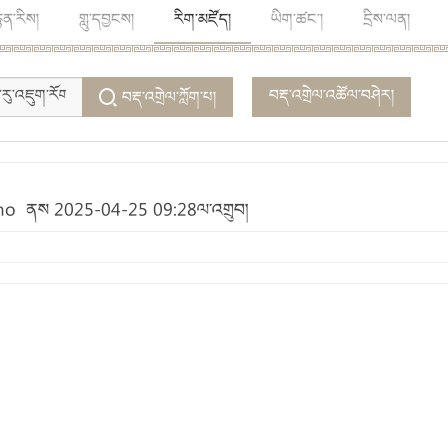
ྙན་རིས།
གླུ་དབྱངས།
རིག་མཛོད།
ཡིག་ཚང་།
དྲིས་ལན།
བརྡ་འགྲེལ་འཚོལ་བཤེར།
བརྡ་འགྲེལ་ཀློག་པ།
Lhamo ནས 2025-04-25 09:28ལ་འགྲུབ།