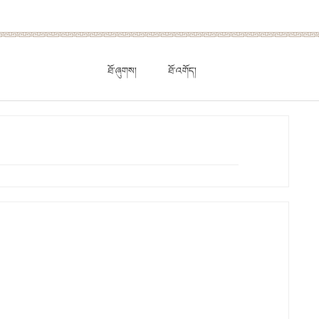
ཐོ་ཞུགས།
ཐོ་འགོད།