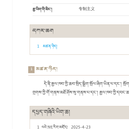
རྒྱ་ཡིག་གི་མིང་།
专制主义
དཀར་ཆག
1 ​མཚན་ཉིད།
​མཚན་ཉིད།
1
དེ་ནི་རྒྱལ་ཁབ་ཀྱི་ཆབ་སྲིད་སྒྲིག་སྲོལ་ཞིག་ཡིན་པ་དང་། སྲོ
གྲགས་ཀྱི་གོ་གནས་མཐོ་ཤོས་སུ་གནས་པ་དང་། རྒྱལ་ཁབ་ཀྱི་དབང་ཆ་
དཔྱད་གཞིའི་ཡིག་ཆ།
1
པའེ་ཏུའུ་རིག་མཛོད། 2025-4-23