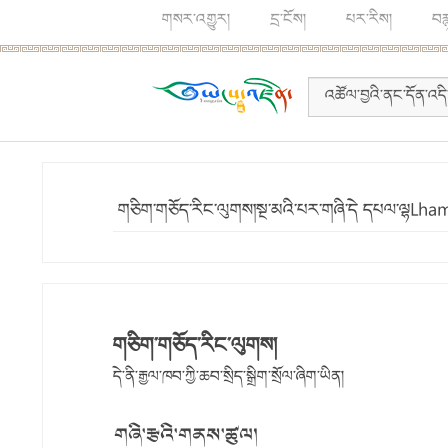
གསར་འགྱུར།
དྲ་ངོས།
པར་རིས།
བར
གཅིག་གཅོད་རིང་ལུགས།སྔ་མའི་པར་གཞི་དེ དཔལ་ལྷ
གཅིག་གཅོད་རིང་ལུགས།
དེ་ནི་རྒྱལ་ཁབ་ཀྱི་ཆབ་སྲིད་སྒྲིག་སྲོལ་ཞིག་ཡིན།
གཞི་རྩའི་གནས་ཚུལ།