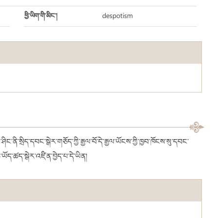
ཕྱི་ཡིག་གི་མིང་།
despotism
ག་ཤིང་ནི་སྲིད་དབང་སྒེར་གཅོད་ཀྱི་རྒྱལ་བོ་དེ་རྒྱལ་ཡོངས་ཀྱི་ཁྱབ་ཁོངས་སུ་དབང་
ཡོད་ཚད་སྒེར་འཛིན་བྱེད་པ་དེ་ཡིན།