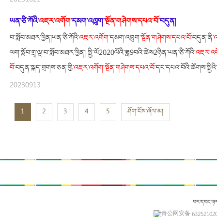
20251021
ཡན་ཙི་ཀོའི་
འཇར་
འགོག་
དམག་འཁྲུག་
སྔོན་གཤེགས་དཔའ་བོ་
བདུན།
བ་སློབ་མཐར་ཕྱིན།ཡན་ཙི་ཀོའི་
འཇར་
འགོག་
དམག་འཁྲུག་
སྔོན་གཤེགས་དཔའ་བོ་
བདུན་ནི་
ལག་སློབ་གྲྭ་ལྔ་བ་སློབ་མཐར་ཕྱིན། སྤྱི་ལོ2020ལོའི་ཟླ9བའི་ཚེས2ཉིན་ཡན་ཙི་ཀོའི་
འཇར་
འག
བོ་
བདུན་སྐད་གྲགས་ཅན་གྱི་
འཇར་
འགོག་
སྔོན་གཤེགས་དཔའ་བོ་
དང་དཔའ་བོའི་ཚོགས་སྤྱ
20230913
1
2
3
4
5
ཤོག་ངོས་ཞོལ་མ།
པར་དབང་ཉ
青公网安备 632521020