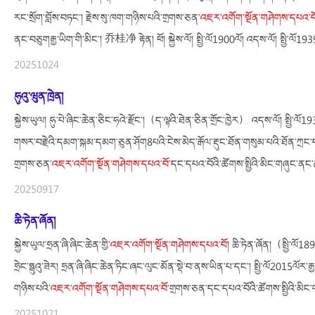
རང་སྲོག་བློས་བཏང་། རྗེས་སུ་ཁག་གཉིས་པའི་གྲགས་ཅན་
འཇར་
འགོག་
སྔོན་གཤེགས་དཔའ་བ
ནང་བཅུགརྒྱ་ཡིག་གི་མིང་། 乔桂净 རྟེན། ཕོ། སྐྱེས་ལོ། སྤྱི་ལོ1900ལོ། འདས་ལོ། སྤྱི་ལོ193
20251024
ཧུའུ་ཝུན་ཁྲེན།
སྐྱེས་ཡུལ། ཧུ་པེ་ཞིང་ཆེན་ཅིང་ཧའེ་རྫོང་།（ད་ལྟའི་ཐེན་ཅིན་གྲོང་ཁྱེར） འདས་ལོ། སྤྱི་ལོ
གསར་བརྗེའི་དམག་སྐམ་དམག་ཅུན་ཤོག8པའི་ངེས་མེད་རྒོལ་རྡུང་ཐོན་གསུམ་པའི་ཐོན་ཀྲང་
གྲགས་ཅན་
འཇར་
འགོག་
སྔོན་གཤེགས་དཔའ་བོ་
དང་དཔའ་བོའི་ཚོགས་སྤྱིའི་མིང་གཞུང་ནང་
20250917
ཆི་ཏེན་ཞོན།
སྐྱེས་ཡུལ་ཧྲན་ཞི་ཞིང་ཆེན་གྱི་
འཇར་
འགོག་
སྔོན་གཤེགས་དཔའ་བོ
། ཆི་ཏེན་ཞོན།（སྤྱི་ལོ1
ཧྲེང་ཧྥུའུ་ཟེར། ཧྲན་ཞི་ཞིང་ཆེན་ཏིང་ཞང་ལུང་མོན་སྡེ་བ་ནས་ཡིན་པ་དང་། སྤྱི་ལོ2015ལོར
གཉིས་པའི་
འཇར་
འགོག་
སྔོན་གཤེགས་དཔའ་བོ་
གྲགས་ཅན་དང་དཔའ་བོའི་ཚོགས་སྤྱིའི་མ