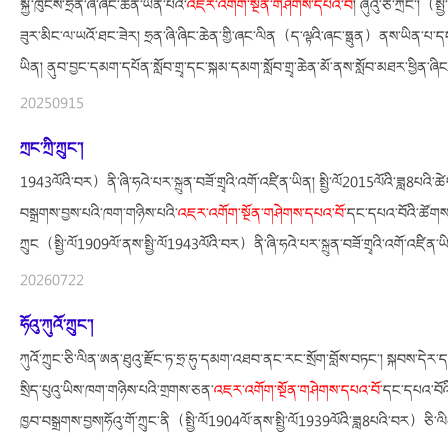
སྐྱེ་ཁུངས་ཧྲན་ཞི་ཞིང་ཆེན་ཡིན་པའི་
འཇར་
འགོག་
སྔོན་གཤེགས་དཔའ་བོ
། ཞུའུ་ཅི་ཀྲང་།（ས
ཟུར་མིང་ལ་ཡའོ་ཐང་ཟེར། ཧྲན་ཞི་ཞིང་ཆེན་གྱི་ཞང་ལིན（ད་ལྟའི་ཞང་ཧྥུན）ནས་ཡིན་པ་ད
ཡིན། ནུབ་བྱང་དམག་དཔོན་སློབ་གྲྭ་དང་སྐམ་དམག་སློབ་གྲྭ་ཆེན་མོ་ནས་སློབ་མཐར་ཕྱིན་ཞིང
20250915
ཀྲང་ཀྲི་ཀྲུང་།
1943ལོའི་བར）ནི་ཞི་ཧའེ་པར་སྐྲུན་བཟོ་གྲྭའི་འགོ་འཛིན་ཡིན། སྤྱི་ལོ2015ལོའི་ཟླ8པའི་
བསྒྲགས་བྱས་པའི་ཁག་གཉིས་པའི་
འཇར་
འགོག་
སྔོན་གཤེགས་དཔའ་བོ་
དང་དཔའ་བོའི་ཚོགས་ས
ཀྲུང（སྤྱི་ལོ1909ལོ་ནས་སྤྱི་ལོ1943ལོའི་བར）ནི་ཞི་ཧའེ་པར་སྐྲུན་བཟོ་གྲྭའི་འགོ་འཛིན་
20260722
ཧོའུ་ཀུའོ་ཀྲུང་།
ཀུའོ་ཀྲུང་ཅི་ལིན་ཨན་ཐུའུ་རྫོང་ཏ་ཧྲ་ཧུ་དམག་འཐབ་ནང་རང་སྲོག་བློས་བཏང་། སྐབས་དེར
སྲིད་པུའུ་ཡིས་ཁག་གཉིས་པའི་གྲགས་ཅན་
འཇར་
འགོག་
སྔོན་གཤེགས་དཔའ་བོ་
དང་དཔའ་བོའི
ཁྱབ་བསྒྲགས་བྱས།ཧོའུ་གོ་ཀྲུང་ནི（སྤྱི་ལོ1904ལོ་ནས་སྤྱི་ལོ1939ལོའི་ཟླ8པའི་བར）ཅི་ལ