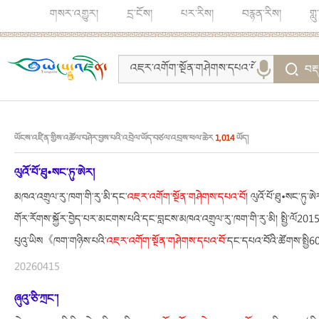
གསར་འགྱུར།
དྲ་ངོས།
པར་རིས།
བརྙན་རིས།
གླ
བརྡ
ཡོངས་འཛིན་གྱིས་འཚོལ་བཤེར་བྱས་པའི་འབྲེལ་ཡོད་བཙལ་འབྲས་ཕལ་ཆེར
1,014
ཡོད།
ལུའོ་པོ་ཐུ•སང་ཏུ་ཨེར།
མཁའ་འགྲུལ་རུ་ཁག་གི་རུ་མི་དང་
འཇར་
འགོག་
སྔོན་གཤེགས་དཔའ་བོ
། ལུའོ་པོ་ཐུ•སང་ཏ
གོར་རོགས་སྐྱོར་བྱེད་པར་མངགས་པའི་དང་བླངས་མཁའ་འགྲུལ་རུ་ཁག་གི་རུ་མི། སྤྱི་ལོ20
པུའུ་ཡིས《ཁག་གཉིས་པའི་
འཇར་
འགོག་
སྔོན་གཤེགས་དཔའ་བོ་
དང་དཔའ་བོའི་ཚོགས་སྤྱི60
20260415
ཞུའུ་ཅི་ཀྲང་།