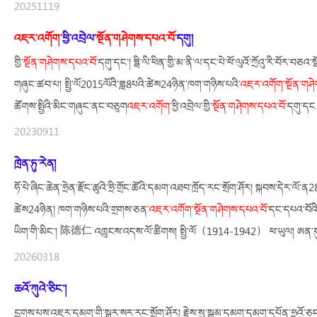
20251119
འཇར་
འགོག་
ཕྱི་འབྲེལ་
སྔོན་གཤེགས་དཔའ་བོ་
དགུ།
གྱི་
སྔོན་གཤེགས་དཔའ་བོ་
དགུ་དང་། ཧྥི་ལི་ཕིན་གྱི་མ་ནི་ལ་དང་པེ་ཕོ་ལུའོ་ཀྲོའུ་རི་བོར་བཅའ་
གཞུང་ཚབ་པ། སྤྱི་ལོ2015ལོའི་ཟླ8པའི་ཚེས24ཉིན་ཁག་གཉིས་པའི་
འཇར་
འགོག་
སྔོན་གཤ
ཚོགས་སྤྱིའི་མིང་གཞུང་ནང་བཅུག
འཇར་
འགོག་
ཕྱི་འབྲེལ་གྱི་
སྔོན་གཤེགས་དཔའ་བོ་
དགུ་དང
20230911
ཁྲེན་ཏུ་རེན།
ཧོ་པེ་ཞིང་ཆེན་ཧྲེན་རྫོང་ཚུའེ་ཧྲི་གྲོང་ཚོའི་དམག་འཐབ་ཁྲོད་རང་སྲོག་ཤོར། སྐབས་དེར་ལོ་ན2
ཚེས24ཉིན། ཁག་གཉིས་པའི་གྲགས་ཅན་
འཇར་
འགོག་
སྔོན་གཤེགས་དཔའ་བོ་
དང་དཔའ་བོའི་
ཡིག་གི་མིང་། 陈德仁 འཁྲུངས་འདས་ལོ་ཚིགས། སྤྱི་ལོ（1914-1942） ཕ་ཡུལ། ཨན་ཧུ
20260318
ཆའོ་ཀུའེ་ཅིང་།
དྲགས་པས་འཇར་དམག་གི་སྒར་སར་རང་སྲོག་ཤོར། རྗེས་སུ་སྐམ་དམག་དམག་དཔོན་ཧྲའོ་ཅང་ལ་