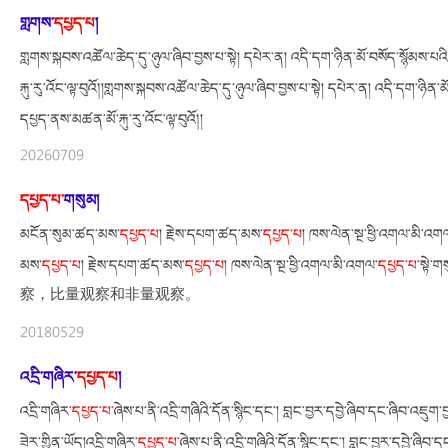
གླགས་
དཔྱད་པ
།
གླགས་སྐབས་འཚོལ་ཆེད་དུ་ཉུལ་ཞིབ་བྱས་པ་སྟེ། དཔེར་ན། འདི་དག་ཉིན་མོ་བསོད་སྙོམས་པ
རྐུ་རུ་འོང་ལྟ་བུའོ༎གླགས་སྐབས་འཚོལ་ཆེད་དུ་ཉུལ་ཞིབ་བྱས་པ་སྟེ། དཔེར་ན། འདི་དག་ཉིན་མ
དཔྱད་ནས་མཚན་མོ་རྐུ་རུ་འོང་ལྟ་བུའོ༎
20260709
དཔྱད་པ་
གསུམ།
མངོན་སུམ་ཚད་མས་
དཔྱད་པ
། རྗེས་དཔག་ཚད་མས་
དཔྱད་པ
། ཁས་ལེན་སྔ་ཕྱི་འགལ་མི་འག
མས་
དཔྱད་པ
། རྗེས་དཔག་ཚད་མས་
དཔྱད་པ
། ཁས་ལེན་སྔ་ཕྱི་འགལ་མི་འགལ་
དཔྱད་པ་
སྟ
察，比量观察和非量观察。
20180529
འདྲི་གཞིར་
དཔྱད་པ
།
འདྲི་གཞིར་
དཔྱད་པ་
ཞེས་པ་ནི་འདྲི་གཞིའི་དོན་སྙིང་དང་། བླང་བྱར་དབྱེ་ཞིབ་དང་ཞིབ་འཇ
ཟེར་གྱིན་ཡོད།འདྲི་གཞིར་
དཔྱད་པ་
ཞེས་པ་ནི་འདྲི་གཞིའི་དོན་སྙིང་དང་། བླང་བྱར་དབྱེ་ཞི