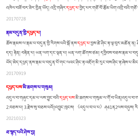
འཁེལ་བཟོ་བར་ཟེར་གྱིན་ཡོད། འདྲི་གཞིར་
དཔྱད་པ་
བྱེད་པར་གཙོ་བོ་རྩོམ་ཡིག་འབྲི་བའི་ག
20170728
རྣམ་བདུན་གྱི་
དཔྱད་པ
།
ཆོས་རྣམས་ལ་རྣམ་པ་བདུན་གྱི་རིགས་པའི་སྒོ་ནས་
དཔྱད་པ་
བྱས་ཚེ་ཤིང་རྟ་ལྟ་བུར་མཚོན་ན
དད། རྟེན། བརྟེན་པ། ཡན་ལག་དང་ལྡན་པ། ཡན་ལག་ཚོགས་ཙམ། དབྱིབས་བཅས་རྣམ་པ་བདུན
ཡོད་མེད་དཔྱད་ནས་རྣམ་པ་བདུན་པོ་གང་ལའང་ཤིང་རྟ་འཇོག་མི་རུང་བས་ཤིང་རྟ་ཞེས་པ་མི
20170919
དཔྱད་པས་
མི་ཆགས་པ་གསུམ།
འདུལ་བ་གཞུང་དམ་པ་ལས་བྱུང་བའི་
དཔྱད་པས་
མི་ཆགས་པ་གསུམ་ལ་གོ་བ་ཡིན།འདུལ་བ་གཞུ
2.བཅས་པ། 3.རྗེས་སུ་བཅས་པའོ༎འབྱུང་ཁུངས། 《འདུལ་བ་པ་པ》ཤ41ན2ལས་བཏུས། རིགས
20210323
ཐ་སྙད་པའི་ཤེས་བྱ།