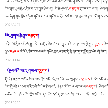
ཆེན་པོའི་ལམ་གྱི་གཙོ་བོ་རྣམ་གསུམ་ལས། ནམ་ཞིག་རེས་འཇོག་མེད་པར་ཅིག་ཅར་དུ། ། རྟེན
ངེས་ཤེས་ཡུལ་གྱི་འཛིན་སྟངས་ཀུན་ཞིག་ན། ། དེ་ཚེ་ལྟ་བའི་
དཔྱད་པ་
རྫོགས་པ་ལགས། ། ཞེས་ག
ནམ་ཞིག་སྣང་སྟོང་གཉིས་གཅིག་ཤར་ན་གཅིག་འཇོག་དགོས་པ་ལྟ་བུ་མ་ཡིན་པར་ཅིག་ཅར་
20260427
ཕོར་ཐུ་གལ་གྱི་མྱུལ་
དཔྱད་པ
།
འདིརDKབྱིས་པའི་ལོ་རྒྱུས་རིག་མཛོད་ཆེན་མོ་ལས་བྱུང་བའི་ཕོར་ཐུ་གལ་གྱི་མྱུལ་
དཔྱད་པ་
ཞེས
མྱུལ་
དཔྱད་པ་
རི་མོའི་སྟེང་གསལ་བའི་གཡོར་གྲུར་བསྡད་དེ་ཧྥེ་གླིང་དུ་བསྐྱོད།རྒྱ་ཡིག་ག
20251114
《རྒྱལ་པོའི་ལམ་ལུགས་ལ་
དཔྱད་པ
》
སྤྱི་ལོ1309ལ་ལ་ཏིང་ཡི་གེ་ཡིས་བྲིས་པའི《རྒྱལ་པོའི་ལམ་ལུགས་ལ་
དཔྱད་པ
》ཞེས་པའི་ནང་
ཡོད།སྤྱི་ལོ1309ལ་ལ་ཏིང་ཡི་གེ་ཡིས་བྲིས་པའི《རྒྱལ་པོའི་ལམ་ལུགས་ལ་
དཔྱད་པ
》ཞེས་པའི
མཚོན་ཡོད། ཁོང་གིས་ཕྱོགས་ཤིག་ནས་ཆོས་དཔོན་གྱིས་ཆབ་སྲིད་ལ་ཐེ་ གཏོགས་བྱེད་པའི
20250924