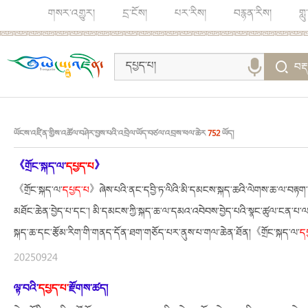
གསར་འགྱུར།
དྲ་ངོས།
པར་རིས།
བརྙན་རིས།
གླ
བརྡ
ཡོངས་འཛིན་གྱིས་འཚོལ་བཤེར་བྱས་པའི་འབྲེལ་ཡོད་བཙལ་འབྲས་ཕལ་ཆེར
752
ཡོད།
《གྲོང་སྐད་ལ་
དཔྱད་པ
》
《གྲོང་སྐད་ལ་
དཔྱད་པ
》ཞེས་པའི་ནང་དབྱི་ཏ་ལིའི་མི་དམངས་སྐད་ཆའི་ལེགས་ཆ་ལ་བརྟག་ད
མཐོང་ཆེན་བྱེད་པ་དང་། མི་དམངས་ཀྱི་སྐད་ཆ་ལ་དམའ་འབེབས་བྱེད་པའི་སྣང་ཚུལ་ངན་པ་ལ་ངོ
སྐད་ཆ་དང་རྩོམ་རིག་གི་གནད་དོན་ཐག་གཅོད་པར་ནུས་པ་གལ་ཆེན་ཐོན།《གྲོང་སྐད་ལ་
ད
20250924
ལྟ་བའི་
དཔྱད་པ་
རྫོགས་ཚད།