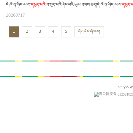
དེ་ཁོ་ན་ཉིད་ལ་མ་
དཔྱད་པའི་
ཐ་སྙད་པའི་ཤེས་པའི་ཡུལ་ཐམས་ཅད།དེ་ཁོ་ན་ཉིད་ལ་མ་
དཔྱད་པ
20260717
1
2
3
4
5
ཤོག་ངོས་ཞོལ་མ།
པར་དབང་ཉ
青公网安备 632521020