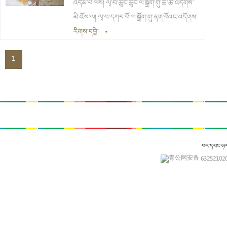
འདེམ་པ་ལས། ལྭ་བ་ཆུང་ཆུང་ལ་སྒྲོག་གུ་ཆེ་ཆེ་འདོགས་
མི་འོས་ལ། ལྭ་བ་དཀར་པོ་ལ་སྒྲོག་གུ་ནག་པོའང་འདོགས་
མི་འོས་པ་ལྟ་བུ་ཡིན། སྒྲོག་གུ་ལའང་ཁུང་མིག་གཅིག་ཅན་
རིགས་དབྱེ།
•
དང་ཁུང་མིག་གཉིས་ཅན། ཁུང་མིག་བཞི་ཅན་བཅས་མི་
1
འདྲ་བ་ཡོད་ལ་དེ་དག་རང་གི་དགོས་མཁོ་ལྟར་བདམས་
ཆོག
པར་དབང་ཉ
青公网安备 632521020