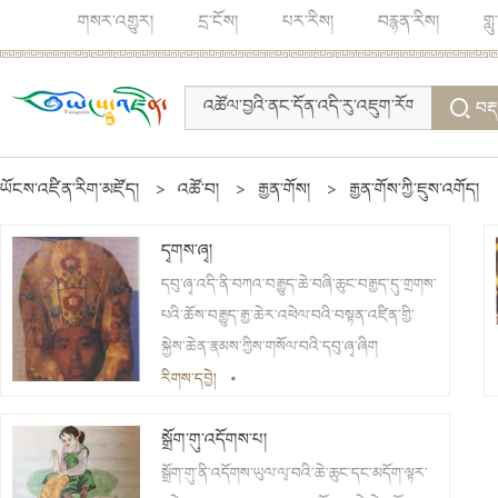
གསར་འགྱུར།
དྲ་ངོས།
པར་རིས།
བརྙན་རིས།
གླ
བརྡ
ཡོངས་འཛིན་རིག་མཛོད།
>
འཚོ་བ།
>
རྒྱན་གོས།
>
རྒྱན་གོས་ཀྱི་ཇུས་འགོད།
དྭགས་ཞྭ།
དབུ་ཞྭ་འདི་ནི་བཀའ་བརྒྱུད་ཆེ་བཞི་ཆུང་བརྒྱད་དུ་གྲགས་
པའི་ཆོས་བརྒྱུད་རྒྱ་ཆེར་འཕེལ་བའི་བསྟན་འཛིན་གྱི་
སྐྱེས་ཆེན་རྣམས་ཀྱིས་གསོལ་བའི་དབུ་ཞྭ་ཞིག
རིགས་དབྱེ།
•
སྒྲོག་གུ་འདོགས་པ།
སྒྲོག་གུ་ནི་འདོགས་ཡུལ་ལྭ་བའི་ཆེ་ཆུང་དང་མདོག་ལྟར་