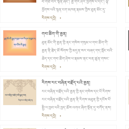
བ་གཙོ་བོར་སྟོན་ཞིང་། རྒྱ་གར་ཤར་ཕྱོགས་པ་དང་། ལྷོ་
ཕྱོགས་པའི་སྙན་ངག་མཁན་རྣམས་ཀྱིས་ཐུན་མོང་དུ་
འདོད་པའི་རྒྱན་དུ་གྲགས་ལ། ནང་གསེས་སུ་རྒྱན་སུམ་ཅུ་
རིགས་དབྱེ།
•
སོ་ལྔ་ཡོད།
གབ་ཚིག་གི་རྒྱན།
ཐུན་མོང་གི་རྒྱན་གྱི་ནང་གསེས་གསུམ་པ་གབ་ཚིག་གི་
རྒྱན་ནི་རྩེད་མོ་སོགས་ཀྱི་མདུན་སར་བཞད་གད་སློང་བའི་
ཆེད་དང་གབ་ཚིག་ཤེས་པ་རྣམས་ནང་ཕན་ཚུན་གསང་
གཏམ་ཚིག་ཏུ་སྨྲ་བ་དང་། རང་དང་མི་མཐུན་པའི་ཕ་རོལ་
རིགས་དབྱེ།
•
པོ་རྣམས་མགོ་བོ་རྨོངས་པར་བྱེད་པའི་ཕྱིར་དུ་གབ་བྱ་སྣ་
རིགས་རང་བཞིན་བརྗོད་པའི་རྒྱན།
ཚོགས་ལ་གབ་བྱེད་སྣ་ཚོགས་སྦྱར་ཏེ་སྟོན་པའི་རྒྱན་ཞིག
རང་བཞིན་བརྗོད་པའི་རྒྱན་གྱི་ནང་གསེས་དང་པོ་རིགས་
རང་བཞིན་བརྗོད་པའི་རྒྱན་ནི་རིགས་མཐུན་གྱི་དངོས་པོ་
སྤྱི་ལ་ཁྱབ་པའི་ཁྱད་ཆོས་འགའ་ཞིག་སྔོན་དུ་བཀོད་ནས།
ཁྱད་ཆོས་དེ་ལྡན་གྱི་ཁྱད་གཞི་སྤྱི་ཙམ་ཞིག་དངོས་སུ་
རིགས་དབྱེ།
•
བརྗོད་པའི་ཤུགས་ལ་ཁྱད་གཞི་དེ་དང་མཚུངས་པའི་