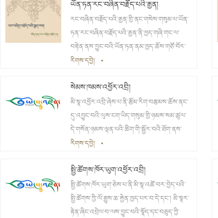
ཡོན་ཏན་རང་བཞིན་བརྗོད་པའི་རྒྱན།
རིགས་ཅན་གཞན་ལ་ཡང་ཁྱད་ཆོས་དེ་དག་ཡོད་པར་གོ་
ནུས་པ་ཞིག་གོ །
རང་བཞིན་བརྗོད་པའི་རྒྱན་གྱི་ནང་གསེས་གསུམ་པ་ཡོན་
ཏན་རང་བཞིན་བརྗོད་པའི་རྒྱན་ནི་ཁྱད་གཞི་གང་ལ་
བརྟེན་ནས་བྱུང་བའི་ཡོན་ཏན་ནམ་ཁྱད་ཆོས་གཙོ་བོར་
བརྗོད་པ་ཞིག་གོ །
རིགས་དབྱེ།
•
སེམས་ཁམས་འཕྱོར་འབྲི།
མི་སྣ་འཕྱོར་འབྲི་ཞེས་པ་ནི་རྩོམ་རིག་བརྩམས་ཆོས་ནང་
དུ་འབྱུང་བའི་ལུས་ངག་ཡིད་གསུམ་གྱི་ཉམས་སམ་ཚུལ་
དེ་གསོན་ཉམས་ལྡན་པའི་ཚིག་གི་སྦྱོར་བའི་ཐོག་ནས་
མཚོན་པ་ཞིག་ཡིན། གལ་སྲིད་མི་འབྲི་བ་དང་བྱ་བ་
རིགས་དབྱེ།
•
མཚོན་པར་མི་སྣའི་སྐོར་གྱི་འཕྱོར་འབྲི་མེད་ན་རྩོམ་ཡིག་
སྤྱི་ཚོགས་ཁོར་ཡུག་འཕྱོར་འབྲི།
ལ་བྲོ་བ་མེད་པར་འགྱུར་བས། གསོན་རྗེན་དང་ཤ་ཁྲག་
གིས་ཁྱབ་པའི་མི་སྣའི་གཟུགས་བརྙན་ཞིག་འཕྱོར་འབྲི་
སྤྱི་ཚོགས་ཁོར་ཡུག་ཅེས་པ་ནི་མི་སྣ་འཚོ་བར་བྱེད་པའི་
བྱས་ན་གཞི་ནས་རྩོམ་ཡིག་ལེགས་པོ་ཞིག་འགྲུབ་ཐུབ།
སྤྱི་ཚོགས་ཀྱི་ལོ་རྒྱུས་ཆ་རྐྱེན་ཁྱད་པར་བ་དེ་དང་། མི་སྣར་
སྤྱིར་མི་སྣའི་འཕྱོར་འབྲི་ལ་མི་སྣའི་གཟུགས་རིས་འཕྱོར་
རྟེན་ཞིང་འབྲེལ་བ་ལས་བྱུང་བའི་སྣོད་དང་བཅུད་ཀྱི་