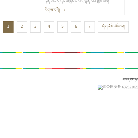
དོན་ཡང་དེ་དང་མཚུངས་པར་སྟོན་པའི་རྒྱན་ཞིག
རིགས་དབྱེ།
•
1
2
3
4
5
6
7
ཤོག་ངོས་ཞོལ་མ།
པར་དབང་ཉ
青公网安备 632521020