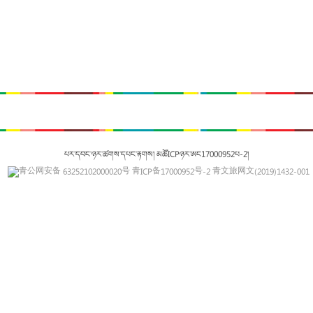
པར་དབང་ཉར་ཚགས་དཔང་རྟགས། མཚོICPཉར་ཨང17000952པ-2།
青公网安备 63252102000020号
青ICP备17000952号-2
青文旅网文(2019)1432-001