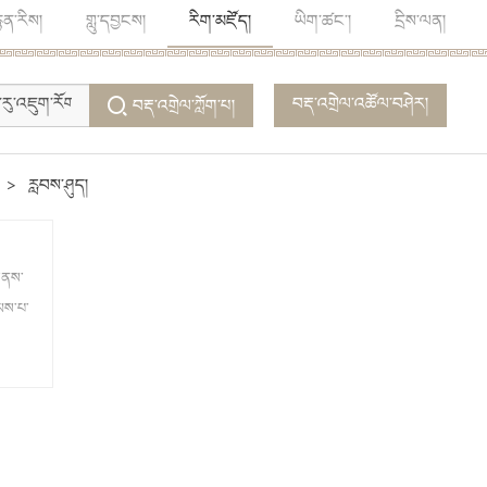
ྙན་རིས།
གླུ་དབྱངས།
རིག་མཛོད།
ཡིག་ཚང་།
དྲིས་ལན།
བརྡ་འགྲེལ་འཚོལ་བཤེར།
བརྡ་འགྲེལ་ཀློག་པ།
>
རླབས་ཤུད།
ན་ནས་
ེམས་པ་