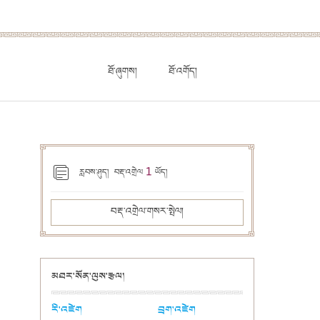
ཐོ་ཞུགས།
ཐོ་འགོད།
1
རླབས་ཤུད། བརྡ་འགྲེལ
ཡོད།
བརྡ་འགྲེལ་གསར་སྤེལ།
མཐར་སོན་ལུས་རྩལ།
རི་འཛེག
བྲག་འཛེག