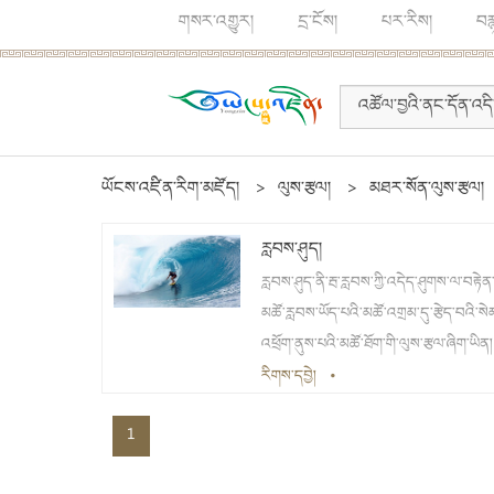
གསར་འགྱུར།
དྲ་ངོས།
པར་རིས།
བར
ཡོངས་འཛིན་རིག་མཛོད།
>
ལུས་རྩལ།
>
མཐར་སོན་ལུས་རྩལ།
རླབས་ཤུད།
རླབས་ཤུད་ནི་རྦ་རླབས་ཀྱི་འདེད་ཤུགས་ལ་བརྟེ
མཚོ་རླབས་ཡོད་པའི་མཚོ་འགྲམ་དུ་རྩེད་བའི་ས
འཕྲོག་ནུས་པའི་མཚོ་ཐོག་གི་ལུས་རྩལ་ཞིག་ཡིན།
རིགས་དབྱེ།
•
1