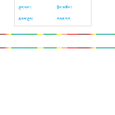
ཤུད་པང་།
ལྡིང་མཆོང་།
རླབས་ཤུད།
གཞན་དག